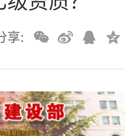
乙级资质？
分享: