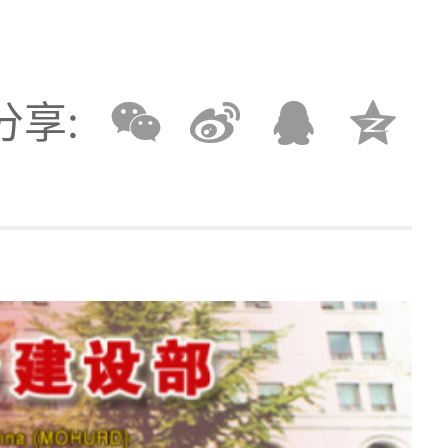
？
分享: