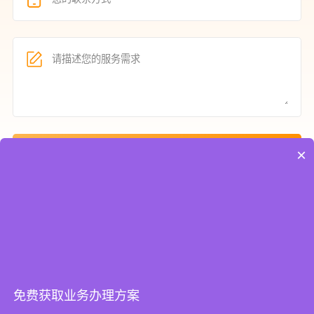
立即获取方案
×
热点资讯
如何办理公路养护路基路面乙级资质？
2912
企业辞职争议纠纷处理
2827
免费获取业务办理方案