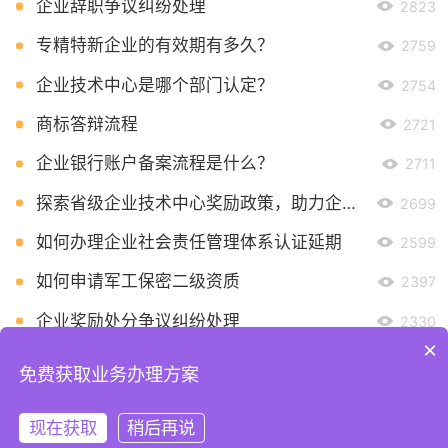
企业辞职争议纠纷处理
2823
专精特新企业的有效期有多久？
2759
企业技术中心是哪个部门认定？
2754
商标答辩流程
2721
企业银行账户备案流程是什么？
2711
探索省级企业技术中心奖励政策，助力企业创新发展
2699
如何办理企业社会责任管理体系认证延期
2599
如何申请军工保密二级资质
2397
企业奖励处分争议纠纷处理
2330
×
免费获取业务办理方案
现在获取
稍后再说
首页
全部分类
咨询
发布需求
关于平台